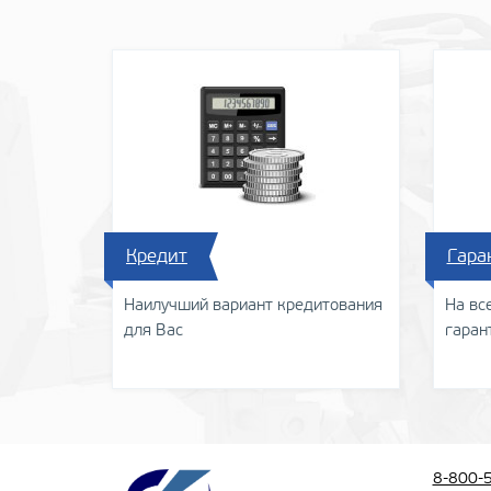
Кредит
Гара
Наилучший вариант кредитования
На вс
для Вас
гаран
8-800-