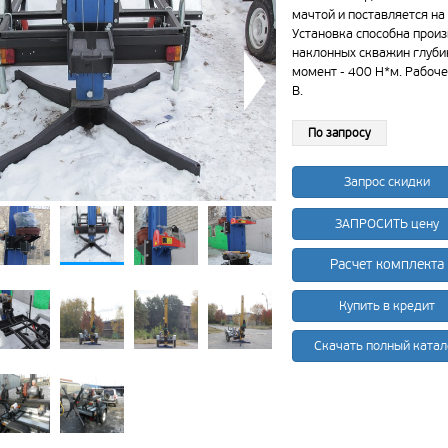
мачтой и поставляется на
Установка способна прои
наклонных скважин глуби
момент - 400 Н*м. Рабоч
В.
По запросу
Запрос скидки
ЗАПРОСИТЬ цену
Расчет комплекта
Купить в кредит
Скачать полный катал