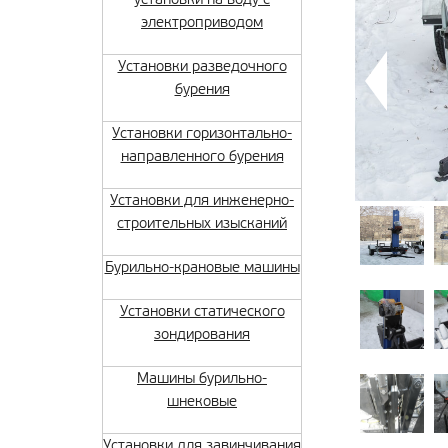
электроприводом
Установки разведочного
бурения
Установки горизонтально-
направленного бурения
Установки для инженерно-
строительных изысканий
Бурильно-крановые машины
Установки статического
зондирования
Машины бурильно-
шнековые
Установки для завинчивания