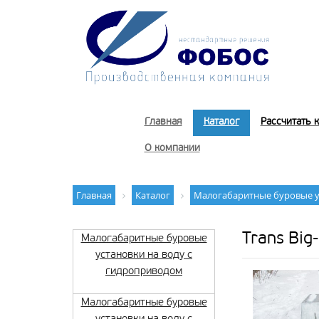
Главная
Каталог
Рассчитать 
О компании
Главная
Каталог
Малогабаритные буровые у
Trans Big
Малогабаритные буровые
установки на воду с
гидроприводом
Малогабаритные буровые
установки на воду с