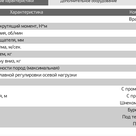
ие характеристики
Дополнительное оборудование
Характеристика
Ко
Вр
крутящий момент, Н*м
ия, об/мин
ащателя, мм
ма, м/сек.
ем, кг
у вниз, кг
ности пород (максимальная)
авной регулировки осевой нагрузки
С про
я, м
С п
Шнеком
Бур
Под т
П