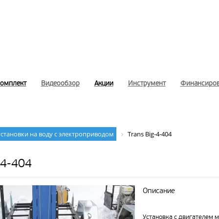
комплект
Видеообзор
Акции
Инструмент
Финансиро
становки на воду с электроприводом
Trans Big-4-404
-4-404
Описание
Установка с двигателем 