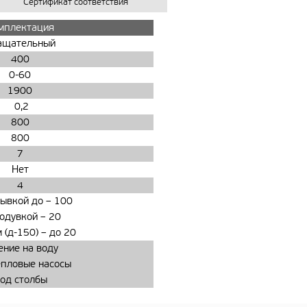
Сертификат соответствия
мплектация
ащательный
400
0-60
1900
0,2
800
800
7
Нет
4
мывкой до
–
100
родувкой
–
20
 (д-150)
–
до 20
ение на воду
епловые насосы
од столбы