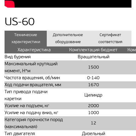
US-60
Технические
Дополнительное
Сертификат
характеристики
оборудование
соответствия
Характеристика
Комплектация бюджет
Ком
Вид бурения
Вращательный
Максимальный крутящий
1500
момент, Н*м
Частота вращения, об/мин
0-140
Ход подачи вращателя, мм
1670
Тип привода подачи
Цилиндр
каретки
Усилие на подъем, кг
2000
Усилие на подачу вниз, кг
1000
Категория прочности пород
12
(максимальная)
Тип двигателя
Дизельный