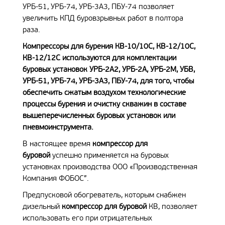
УРБ-51, УРБ-74, УРБ-3А3, ПБУ-74 позволяет
увеличить КПД буровзрывных работ в полтора
раза.
Компрессоры для бурения
КВ-10/10С, КВ-12/10С,
КВ-12/12С используются для комплектации
буровых установок
УРБ-2А2, УРБ-2А, УРБ-2М, УБВ,
УРБ-51, УРБ-74, УРБ-3А3, ПБУ-74
, для того, чтобы
обеспечить сжатым воздухом технологические
процессы бурения и очистку скважин в составе
вышеперечисленных буровых установок или
пневмоинструмента.
В настоящее время
компрессор для
буровой
успешно применяется на буровых
установках производства ООО «Производственная
Компания ФОБОС”.
Предпусковой обогреватель, которым снабжен
дизельный
компрессор для буровой
КВ, позволяет
использовать его при отрицательных