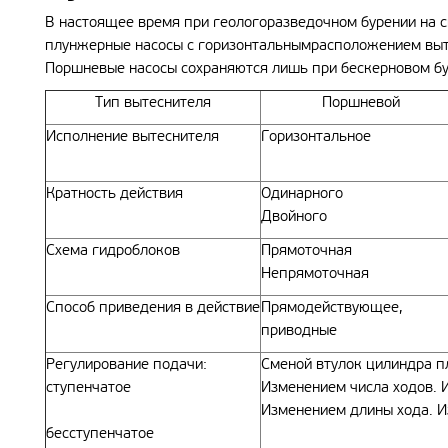
В настоящее время при геологоразведочном бурении на
плунжерные насосы с горизонтальнымрасположением выт
Поршневые насосы сохраняются лишь при бескерновом б
Тип вытеснителя
Поршневой
Исполнение вытеснителя
Горизонтальное
Кратность действия
Одинарного
Двойного
Схема гидроблоков
Прямоточная
Непрямоточная
Способ приведения в действие
Прямодействующее,
приводные
Регулирование подачи:
Сменой втулок цилиндра 
cтупенчатое
Изменением числа ходов. 
Изменением длины хода. И
бесступенчатое